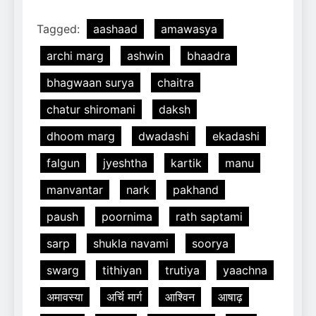
Tagged:
aashaad
amawasya
archi marg
ashwin
bhaadra
bhagwaan surya
chaitra
chatur shiromani
daksh
dhoom marg
dwadashi
ekadashi
falgun
jyeshtha
kartik
manu
manvantar
nark
pakhand
paush
poornima
rath saptami
sarp
shukla navami
soorya
swarg
tithiyan
trutiya
yaachna
अमावस्या
अर्चि मार्ग
आश्विन
आषाढ़