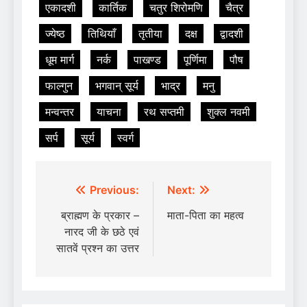
एकादशी
कार्तिक
चतुर शिरोमणि
चैत्र
ज्येष्ठ
तिथियाँ
तृतीया
दक्ष
द्वादशी
धूम मार्ग
नर्क
पाखण्ड
पूर्णिमा
पौष
फाल्गुन
भगवान् सूर्य
भाद्र
मनु
मन्वन्तर
याचना
रथ सप्तमी
शुक्ल नवमी
सर्प
सूर्य
स्वर्ग
Post
Previous:
Next:
navigation
ब्राह्मण के प्रकार –
माता-पिता का महत्व
नारद जी के छठे एवं
सातवें प्रश्न का उत्तर