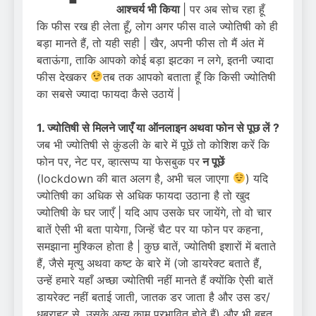
आश्चर्य भी किया
| पर अब सोच रहा हूँ
कि फीस रख ही लेता हूँ, लोग अगर फीस वाले ज्योतिषी को ही
बड़ा मानते हैं, तो यही सही | खैर, अपनी फीस तो मैं अंत में
बताऊंगा, ताकि आपको कोई बड़ा झटका न लगे, इतनी ज्यादा
फीस देखकर
तब तक आपको बताता हूँ कि किसी ज्योतिषी
का सबसे ज्यादा फायदा कैसे उठायें |
1. ज्योतिषी से मिलने जाएँ या ऑनलाइन अथवा फोन से पूछ लें ?
जब भी ज्योतिषी से कुंडली के बारे में पूछें तो कोशिश करें कि
फोन पर, नेट पर, व्हात्सप्प या फेसबुक पर
न पूछें
(lockdown की बात अलग है, अभी चल जाएगा
) यदि
ज्योतिषी का अधिक से अधिक फायदा उठाना है तो खुद
ज्योतिषी के घर जाएँ | यदि आप उसके घर जायेंगे, तो वो चार
बातें ऐसी भी बता पायेगा, जिन्हें चैट पर या फोन पर कहना,
समझाना मुश्किल होता है | कुछ बातें, ज्योतिषी इशारों में बताते
हैं, जैसे मृत्यु अथवा कष्ट के बारे में (जो डायरेक्ट बताते हैं,
उन्हें हमारे यहाँ अच्छा ज्योतिषी नहीं मानते हैं क्योंकि ऐसी बातें
डायरेक्ट नहीं बताई जाती, जातक डर जाता है और उस डर/
धबराहट से, उसके अन्य काम प्रभावित होते हैं) और भी बहुत