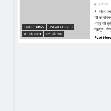
admin
8. चौदह मनुओ
की प्रारंभि
भाद्र की तृत
SKAND PURAN
UNCATEGORIZED
फाल्गुन, चैत
ज्ञान और अज्ञान
प्रश्न और उत्तर
Read Mor