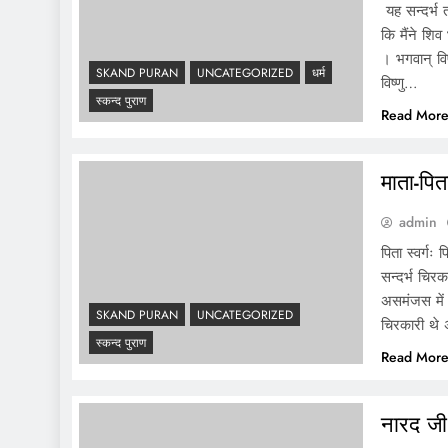
यह सन्दर्भ 
कि मैंने शि
। भगवान् विष
SKAND PURAN
UNCATEGORIZED
धर्म
विष्णु…
स्कन्द पुराण
Read Mor
माता-पित
admin
पिता स्वर्गः
सन्दर्भ चिर
असमंजस में 
SKAND PURAN
UNCATEGORIZED
चिरकारी थ
स्कन्द पुराण
Read Mor
नारद जी