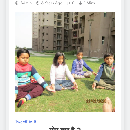
Admin
6 Years Ago
0
1 Mins
Tweet
Pin It