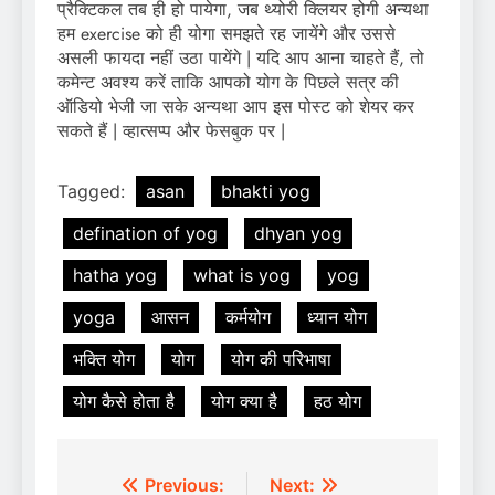
प्रैक्टिकल तब ही हो पायेगा, जब थ्योरी क्लियर होगी अन्यथा
हम exercise को ही योगा समझते रह जायेंगे और उससे
असली फायदा नहीं उठा पायेंगे | यदि आप आना चाहते हैं, तो
कमेन्ट अवश्य करें ताकि आपको योग के पिछले सत्र की
ऑडियो भेजी जा सके अन्यथा आप इस पोस्ट को शेयर कर
सकते हैं | व्हात्सप्प और फेसबुक पर |
Tagged:
asan
bhakti yog
defination of yog
dhyan yog
hatha yog
what is yog
yog
yoga
आसन
कर्मयोग
ध्यान योग
भक्ति योग
योग
योग की परिभाषा
योग कैसे होता है
योग क्या है
हठ योग
Post
Previous:
Next: