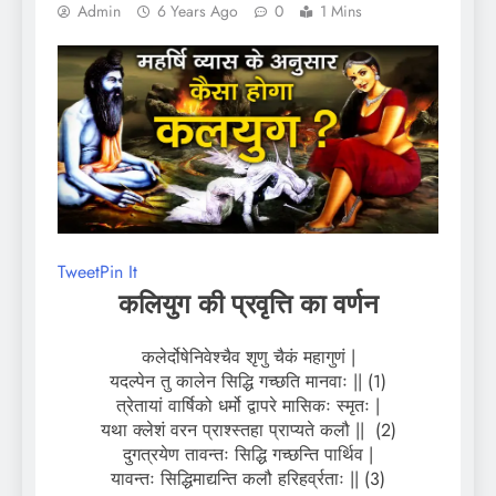
Admin
6 Years Ago
0
1 Mins
Tweet
Pin It
कलियुग की प्रवृत्ति का वर्णन
कलेर्दोषेनिवेश्चैव शृणु चैकं महागुणं |
यदल्पेन तु कालेन सिद्धि गच्छति मानवाः || (1)
त्रेतायां वार्षिको धर्मो द्वापरे मासिकः स्मृतः |
यथा क्लेशं वरन प्राश्स्तहा प्राप्यते कलौ || (2)
दुगत्रयेण तावन्तः सिद्धि गच्छन्ति पार्थिव |
यावन्तः सिद्धिमाद्यन्ति कलौ हरिहर्व्रताः || (3)