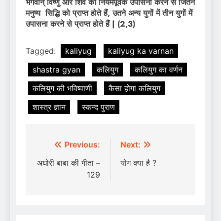
भगवान् विष्णु और शिव की नियमपूर्वक उपासना करने से जितने
मनुष्य सिद्धि को प्राप्त होते हैं, उतने अन्य युगों में तीन युगों में
उपासना करने से प्राप्त होते हैं | (2,3)
Tagged:
kaliyug
kaliyug ka varnan
shastra gyan
कलियुग
कलियुग का वर्णन
कलियुग की भविष्वाणी
कैसा होगा कलियुग
शास्त्र ज्ञान
स्कन्द पुराण
Post
Previous:
Next:
navigation
अघोरी बाबा की गीता –
योग क्या है ?
129