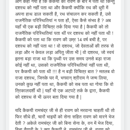
आगे कहा गया है कि कैकयी को रावण के बारे में पता था किन्तु
दशरथ को नहीं पता था और कैकयी क्योंकि रथ की धुरी में
अपना हाथ डाल सकती है, रथ संचालन कर सकती है, उसे
राजनैतिक परिस्थितियां न पता हों, ऐसा कैसे संभव है ? अब
यहाँ भी एक बड़ी विचित्र तर्क दिया गया है | कैकयी को तो
राजनैतिक परिस्थितियां पता थीं पर दशरथ को नहीं पता थी !
कैकयी को पता था कि रावण की उम्र 14 वर्ष बची है, पर
दशरथ को नहीं पता था ! वो दशरथ, जो देवताओं की तरफ से
लड़ा और न केवल लड़ा अपितु जीता भी | वो दशरथ, जो स्वयं
इतना बड़ा राजा था कि पृथ्वी पर उस समय उनसे बड़ा राजा
कोई नहीं था, उसको राजनैतिक परिस्थितियां नहीं पता थी,
पर कैकयी को पता थी !!! है न बड़ी विचित्र बात ? मतलब वो
राजा दशरथ, जिनके घर में, भगवान् श्रीराम ने जन्म लिया,
उनको कुछ नहीं पता था, कैकयी को सब पता था गोया कि वो
त्रिकालदर्शी थी | यहाँ भी एक अटपटे तर्क के द्वारा, कैकयी
को दशरथ से भी ऊपर बता दिया गया है |
यदि कैकयी रामचंद्र जी से ही रावण को मरवाना चाहती थी तो
फिर सीधे ही, चारों भाइयों को सेना सहित रावण को मारने भेज
देती ? अकेले रामचंद्र जी को बिना सेना के, वन में भेज दिया,
बिना तैयारी के ? क्या कैकयी ने, रामचंद्र जी से, रावण को