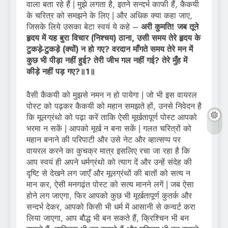
वाला बता रहे हैं | मुझे लगता है, इतने सन्दर्भ काफी हैं, कैकयी
के चरित्र को समझने के लिए | और अधिक क्या कहा जाए,
जिसके लिये उसका बेटा स्वयं ये कहे –
अरी कुमति! जब तूने
हृदय में यह बुरा विचार (निश्चय) ठाना
,
उसी समय तेरे हृदय के
टुकड़े-टुकड़े (क्यों) न हो गए
?
वरदान माँगते समय तेरे मन में
कुछ भी पीड़ा नहीं हुई
?
तेरी जीभ गल नहीं गई
?
तेरे मुँह में
कीड़े नहीं पड़ गए
?
॥
1
॥
वैसी कैकयी को मुझसे नमन न हो पायेगा | जो भी इस वायरल
पोस्ट को पढ़कर कैकयी को महान समझते हों, उनसे निवेदन है
कि मूलग्रंथो को पढ़ा करें ताकि ऐसी मूर्खतापूर्ण पोस्ट आपको
भरमा न सकें | आपको मूर्ख न बना सकें | गलत चरित्रों को
महान बनाने की परिपाटी और उसे नेट और व्हात्सप्प पर
वायरल करने का कुचक्र मात्र इसलिए रचा जा रहा है कि
आप स्वयं ही अपने धर्मग्रंथो को त्याग दें और उन्हें संदेह की
दृष्टि से देखने लग जाएँ और मूलग्रंथों की बातों को सत्य न
मान कर, ऐसी मनगढ़ंत पोस्ट को सत्य मानने लगें | जब ऐसा
होने लग जाएगा, फिर आपको कुछ भी मूर्खतापूर्ण कुतर्क और
सन्दर्भ देकर, आपको किसी भी धर्म में आसानी से कन्वर्ट करा
लिया जाएगा, आप बौद्ध भी बन सकते हैं, क्रिश्चिन भी बन