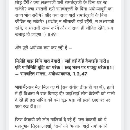
छोड़ देंगी? क्या लक्ष्मणजी श्री रामचंद्रजी के बिना घर रह
सकेंगे? क्या भरतजी श्री रामचंद्रजी के बिना अयोध्यापुरी का
राज्य भोग सकेंगे? और क्या राजा श्री रामचंद्रजी के बिना
जीवित रह सकेंगे? (अर्थात् न सीताजी यहाँ रहेंगी, न लक्ष्मणजी
रहेंगे, न भरतजी राज्य करेंगे और न राजा ही जीवित रहेंगे, सब
उजाड़ हो जाएगा।) ॥49॥
और पूरी अयोध्या क्या कर रही है –
मिलेहि माझ बिधि बात बेगारी। जहँ तहँ देहिं कैकइहि गारी॥
एहि पापिनिहि बूझि का परेऊ। छाइ भवन पर पावकु धरेऊ॥
1
॥
–
रामचरित मानस
,
अयोध्याकाण्ड, 1.2.47
भावार्थ:-
सब मेल मिल गए थे (सब संयोग ठीक हो गए थे), इतने
में ही विधाता ने बात बिगाड़ दी! जहाँ-तहाँ लोग कैकेयी को गाली
दे रहे हैं! इस पापिन को क्या सूझ पड़ा जो इसने छाए घर पर
आग रख दी॥1॥
जिस कैकयी को लोग गालियाँ दे रहे हैं, उस कैकयी को ये
महानुभाव त्रिकालदर्शी, ‘राम’ को ‘भगवान श्री राम’ बनाने