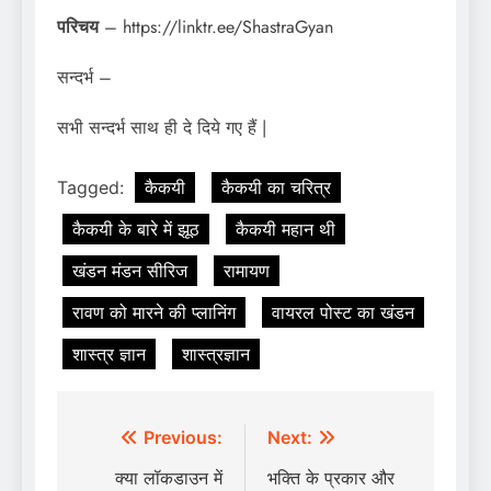
परिचय
– https://linktr.ee/ShastraGyan
सन्दर्भ –
सभी सन्दर्भ साथ ही दे दिये गए हैं |
Tagged:
कैकयी
कैकयी का चरित्र
कैकयी के बारे में झूठ
कैकयी महान थी
खंडन मंडन सीरिज
रामायण
रावण को मारने की प्लानिंग
वायरल पोस्ट का खंडन
शास्त्र ज्ञान
शास्त्रज्ञान
Post
Previous:
Next:
navigation
क्या लॉकडाउन में
भक्ति के प्रकार और