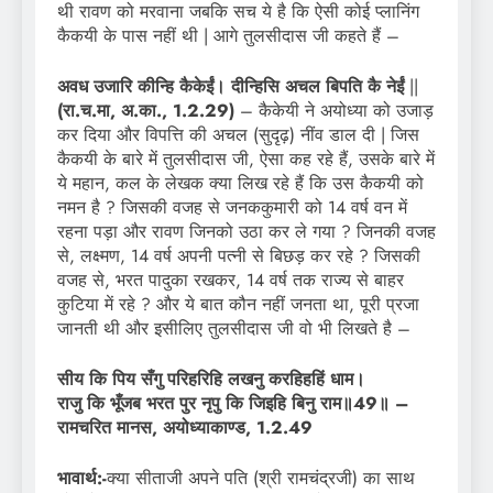
थी रावण को मरवाना जबकि सच ये है कि ऐसी कोई प्लानिंग
कैकयी के पास नहीं थी | आगे तुलसीदास जी कहते हैं –
अवध उजारि कीन्हि कैकेईं। दीन्हिसि अचल बिपति कै नेईं
||
(रा.च.मा, अ.का.,
1.2.29)
– कैकेयी ने अयोध्या को उजाड़
कर दिया और विपत्ति की अचल (सुदृढ़) नींव डाल दी | जिस
कैकयी के बारे में तुलसीदास जी, ऐसा कह रहे हैं, उसके बारे में
ये महान, कल के लेखक क्या लिख रहे हैं कि उस कैकयी को
नमन है ? जिसकी वजह से जनककुमारी को 14 वर्ष वन में
रहना पड़ा और रावण जिनको उठा कर ले गया ? जिनकी वजह
से, लक्ष्मण, 14 वर्ष अपनी पत्नी से बिछड़ कर रहे ? जिसकी
वजह से, भरत पादुका रखकर, 14 वर्ष तक राज्य से बाहर
कुटिया में रहे ? और ये बात कौन नहीं जनता था, पूरी प्रजा
जानती थी और इसीलिए तुलसीदास जी वो भी लिखते है –
सीय कि पिय सँगु परिहरिहि लखनु करहिहहिं धाम।
राजु कि भूँजब भरत पुर नृपु कि जिइहि बिनु राम॥49॥ –
रामचरित मानस
,
अयोध्याकाण्ड, 1.2.49
भावार्थ:-
क्या सीताजी अपने पति (श्री रामचंद्रजी) का साथ