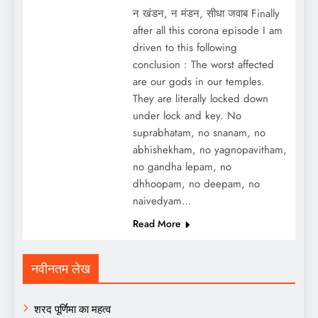
न खंडन, न मंडन, सीधा जवाब Finally
after all this corona episode I am
driven to this following
conclusion : The worst affected
are our gods in our temples.
They are literally locked down
under lock and key. No
suprabhatam, no snanam, no
abhishekham, no yagnopavitham,
no gandha lepam, no
dhhoopam, no deepam, no
naivedyam…
Read More
नवीनतम लेख
शरद पूर्णिमा का महत्व