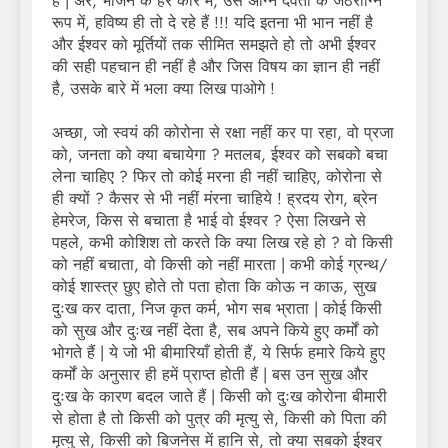
है | अरे, भोजन के हर कौर में, उस अग्नि देवता के जठराग्नि
रूप में, हविष्य ही तो दे रहे हैं !!! यदि इतना भी भान नहीं है
और ईश्वर को मूर्तियों तक सीमित समझते हो तो अभी ईश्वर
की सही पहचान ही नहीं है और जिस विषय का ज्ञान ही नहीं
है, उसके बारे में भला क्या लिख पाओगे !
अच्छा, जो स्वयं की कोरोना से रक्षा नहीं कर पा रहा, वो प्रजा
को, जनता को क्या बचायेगा ? मतलब, ईश्वर को सबको बचा
लेना चाहिए ? फिर तो कोई मरना ही नहीं चाहिए, कोरोना से
ही क्यों ? कैसर से भी नहीं मंरना चाहिये ! ह्रदय रोग, ब्रेन
हेमरेज, किस से बचाता है भाई वो ईश्वर ? ऐसा लिखने से
पहले, कभी कोशिश तो करते कि क्या लिख रहे हो ? वो किसी
को नहीं बचाता, वो किसी को नहीं मारता | कभी कोई ग्रन्थ/
कोई शास्त्र छुए होते तो पता होता कि कोऊ न काऊ, सुख
दुःख कर दाता, निज कृत कर्म, भोग सब भ्राता | कोई किसी
को सुख और दुःख नहीं देता है, सब अपने किये हुए कर्मों को
भोगते हैं | ये जो भी बीमारियाँ होती हैं, ये सिर्फ हमारे किये हुए
कर्मों के अनुसार ही हमें प्राप्त होती हैं | बस उन सुख और
दुःख के कारण बदल जाते हैं | किसी को दुःख कोरोना बीमारी
से होता है तो किसी को पुत्र की मृत्यु से, किसी को पिता की
मृत्यु से, किसी को बिजनेस में हानि से, तो क्या सबको ईश्वर