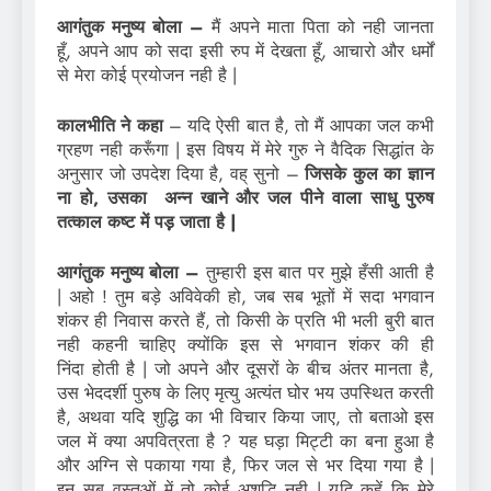
आगंतुक मनुष्य बोला –
मैं अपने माता पिता को नही जानता
हूँ, अपने आप को सदा इसी रुप में देखता हूँ, आचारो और धर्मों
से मेरा कोई प्रयोजन नही है |
कालभीति ने कहा
– यदि ऐसी बात है, तो मैं आपका जल कभी
ग्रहण नही करूँगा | इस विषय में मेरे गुरु ने वैदिक सिद्धांत के
अनुसार जो उपदेश दिया है, वह् सुनो –
जिसके कुल का ज्ञान
ना हो, उसका अन्न खाने और जल पीने वाला साधु पुरुष
तत्काल कष्ट में पड़़ जाता है |
आगंतुक मनुष्य बोला –
तुम्हारी इस बात पर मुझे हँसी आती है
| अहो ! तुम बड़े अविवेकी हो, जब सब भूतों में सदा भगवान
शंकर ही निवास करते हैं, तो किसी के प्रति भी भली बुरी बात
नही कहनी चाहिए क्योंकि इस से भगवान शंकर की ही
निंदा होती है | जो अपने और दूसरों के बीच अंतर मानता है,
उस भेददर्शी पुरुष के लिए मृत्यु अत्यंत घोर भय उपस्थित करती
है, अथवा यदि शुद्धि का भी विचार किया जाए, तो बताओ इस
जल में क्या अपवित्रता है ? यह घड़ा मिट्‍टी का बना हुआ है
और अग्नि से पकाया गया है, फिर जल से भर दिया गया है |
इन सब वस्तुओं में तो कोई अशुद्धि नही | यदि कहें कि मेरे