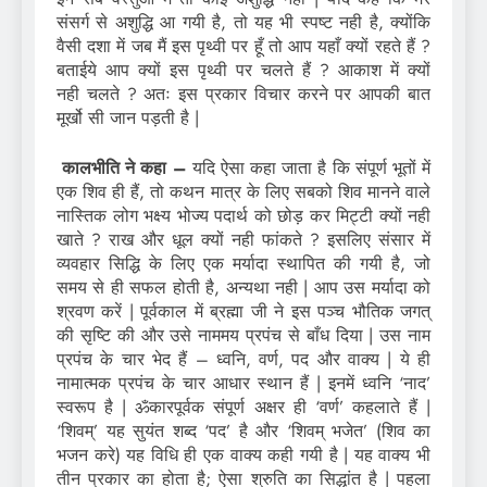
संसर्ग से अशुद्धि आ गयी है, तो यह भी स्पष्ट नही है, क्योंकि
वैसी दशा में जब मैं इस पृथ्वी पर हूँ तो आप यहाँ क्यों रहते हैं ?
बताईये आप क्यों इस पृथ्वी पर चलते हैं ? आकाश में क्यों
नही चलते ? अतः इस प्रकार विचार करने पर आपकी बात
मूर्खो सी जान पड़ती है |
कालभीति ने कहा –
यदि ऐसा कहा जाता है कि संपूर्ण भूतों में
एक शिव ही हैं, तो कथन मात्र के लिए सबको शिव मानने वाले
नास्तिक लोग भक्ष्य भोज्य पदार्थ को छोड़ कर मिट्‍टी क्यों नही
खाते ? राख और धूल क्यों नही फांकते ? इसलिए संसार में
व्यवहार सिद्धि के लिए एक मर्यादा स्थापित की गयी है, जो
समय से ही सफल होती है, अन्यथा नही | आप उस मर्यादा को
श्रवण करें | पूर्वकाल में ब्रह्मा जी ने इस पञ्च भौतिक जगत्
की सृष्टि की और उसे नाममय प्रपंच से बाँध दिया | उस नाम
प्रपंच के चार भेद हैं – ध्वनि, वर्ण, पद और वाक्य | ये ही
नामात्मक प्रपंच के चार आधार स्थान हैं | इनमें ध्वनि ‘नाद’
स्वरूप है | ॐकारपूर्वक संपूर्ण अक्षर ही ‘वर्ण’ कहलाते हैं |
‘शिवम्‌’ यह सुयंत शब्द ‘पद’ है और ‘शिवम्‌ भजेत’ (शिव का
भजन करे) यह विधि ही एक वाक्य कही गयी है | यह वाक्य भी
तीन प्रकार का होता है; ऐसा श्रुति का सिद्धांत है | पहला