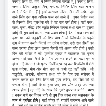
स्वयंभू लिंग हो, वहां मैं नित्य निवास करता हूँ | स्वयंभू लिंग,
रत्नमय लिंग, धातुज लिंग, प्रस्तर निर्मित लिंग तथा चन्दन
आदि लेपित लिंग हैं | इनमें क्रमशः अंतिम लिंग की अपेक्षा पूर्व
वाले लिंग दस गुना अधिक फल देने वाले हैं | तुमने विशेष रूप
से जिसके लिए प्रार्थना की है वह सब पूर्ण होगा | यहाँ फूल,
फल, पूजा, नैवेद्य और स्तुति निवेदन करना तथा दान या दूसरा
कोई भी शुभ कर्म करना, सब अक्षय होगा | बेटा ! माघ मास की
कृष्ण पक्ष की चतुर्दशी को शिव योग में जो लिंगार्चन के पहले
कूप में स्नान करके पितरों का तर्पण करेगा, उसे सब तीर्थों का
फल प्राप्त होगा तथा उसके पितरों की अक्षय गति होगी | उसी
दिन की रात्रि में जो प्रत्येक प्रहर में महाकाल का पूजन
करेगा उसे सब लिंगों के समीप जागरण करने का फल प्राप्त
होगा | द्विजोत्तम ! जो पुरुष जितेन्द्रिय रह कर शिवलिंग में मेरी
पूजा करेगा, भोग और मोक्ष उस से कभी दूर नहीं रहेंगे | जो
चतुर्दशी, अष्टमी, सोमवार तथा पर्व के दिन इस सरोवर में
स्नान करके इस शिव लिंग की पूजा करेगा, वह शिव को ही
प्राप्त होगा | यहाँ किया हुआ जप, तप और रूद्र जप सब
अक्षय होगा | तुम नंदी के साथ मेरे दूसरे द्वारपाल बनोगे |
वत्स
! काल मार्ग पर विजय पाने से तुम चिर काल तक महाकाल के
नाम से प्रसिद्द होगे |
यहाँ शीघ्र ही राजर्षि करन्धम आने वाले
हैं, उन्हें धर्म का उपदेश करके तुम मेरे लोक में चले आओ |