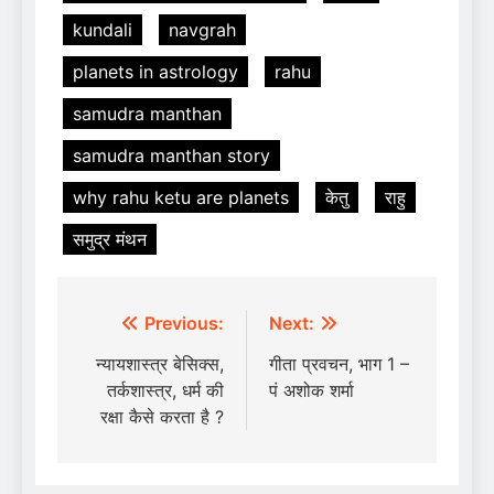
kundali
navgrah
planets in astrology
rahu
samudra manthan
samudra manthan story
why rahu ketu are planets
केतु
राहु
समुद्र मंथन
Post
Previous:
Next:
navigation
न्यायशास्त्र बेसिक्स,
गीता प्रवचन, भाग 1 –
तर्कशास्त्र, धर्म की
पं अशोक शर्मा
रक्षा कैसे करता है ?