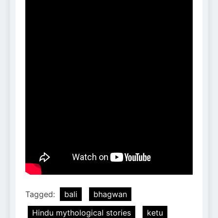
Tagged:
bali
bhagwan
Hindu mythological stories
ketu