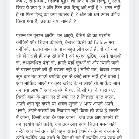
कबीर, साईं बाबा, महात्मा बुद्ध) तो फिर ये सब हिन्दू, मुस्लिम,
सिख ये क्या है ? और फिर क्या हिन्दू धर्म नहीं है ? अगर नहीं
है तो फिर हिन्दू का क्या मतलब है ? और जो धर्म ऊपर वर्णित
किया गया है, उसका क्या नाम है ?
प्रश्न पर प्रश्न आयेंगे, पर आइये, बैठिये धी का प्रयोग
कीजिये और चिंतन कीजिये, केवल किसी को follow मत
कीजिये, फलाने बाबा के पास बहुत लोग आते हैं, वो जो कह
रहे होंगे सही ही कह रहे होंगे ! अरे प्रश्न पूछिए, अपने बाबाओं
से, तथाकथित पंडों से, हमारे यहाँ गुरुओं से और ग्यानी जनो
से प्रश्न पूछने की ही परंपरा रही है | डरिये मत, केवल भाषण
सुन कर मत आइये क्योंकि इस से कोई लाभ नहीं होने वाला |
आप मार्किट जाओ पर कुछ खरीद के न लाओ तो मार्किट जाने
का क्या लाभ ? आप सत्संग में गए, किसी गुरु के पास गए,
किसी बाबा के पास गए तो क्यों गए ? जिज्ञासा शांत करने,
अपने भ्रम दूर करने या भाषण सुनने ? अगर आपने अपने
भ्रमो, अपने संशयों का निवारण नहीं किया तो व्यर्थ है सत्संग
में जाना, किसी बाबा के पास जाना | जब तक आप अपनी धी
का प्रयोग नहीं करेंगे, जब तक आप स्वयं चिंतन मनन नहीं
करेंगे आप धर्म तक नहीं पहुच सकते | धर्म के ठेकेदार आपको
ठगेंगे क्योंकि आप ठगने के लिए ही बने हैं क्योंकि आप स्वयं की