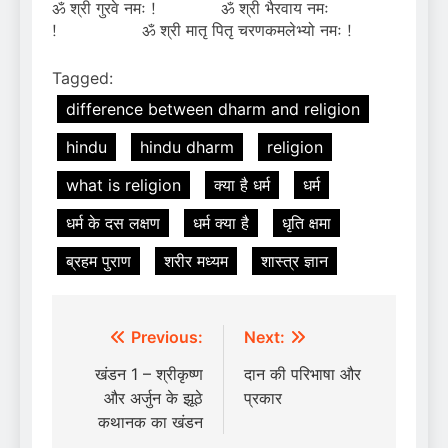
ॐ श्री गुरवे नमः ! ॐ श्री भैरवाय नमः
! ॐ श्री मातृ पितृ चरणकमलेभ्यो नमः !
Tagged:
difference between dharm and religion
hindu
hindu dharm
religion
what is religion
क्या है धर्म
धर्म
धर्म के दस लक्षण
धर्म क्या है
धृति क्षमा
ब्रहम पुराण
शरीर मध्यम
शास्त्र ज्ञान
Post
Previous:
Next:
navigation
खंडन 1 – श्रीकृष्ण
दान की परिभाषा और
और अर्जुन के झूठे
प्रकार
कथानक का खंडन