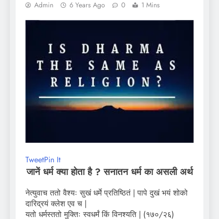
Admin
6 Years Ago
0
1 Mins
Tweet
Pin It
जानें धर्म क्या होता है ? सनातन धर्म का असली अर्थ
नेत्युवाच ततो वैश्यः सुखं धर्मे प्रतिष्ठितं | पापे दुखं भयं शोको
दारिद्रयं क्लेश एव च |
यतो धर्मस्ततो मुक्तिः स्वधर्मं किं विनश्यति | (१७०/२६)