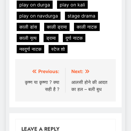
play on durga
play on kali
play on navdurga
stage drama
काली डांस
काली ड्रामा
काली नाटक
काली नृत्य
ड्रामा
दुर्गा नाटक
नवदुर्गा नाटक
स्टेज शो
Post
Previous:
Next:
navigation
कृष्ण या कृष्णा ? क्या
आलसी होने की आदत
सही है ?
का हल – बली बुध
LEAVE A REPLY