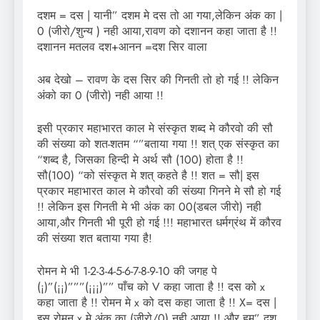
दशम = दस | यानी” दशम मे दस तो आ गया,लेकिन अंक का |
0 (जीरो/शुन्य ) नही आया,‍‍रावण को दशानन कहा जाता है !!
दशानन मतलव दश+आनन =दश सिर वाला
अब देखो – रावण के दस सिर की गिनती तो हो गई !! लेकिन
अंको का 0 (जीरो) नही आया !!
इसी प्रकार महाभारत काल मे संस्कृत शब्द मे कौरवो की सौ
की संख्या को शत-शतम “”बताया गया !! शत् एक संस्कृत का
“शब्द है, जिसका हिन्दी मे अर्थ सौ (100) होता है !!
सौ(100) “को संस्कृत मे शत् कहते है !! शत = सौ| इस
प्रकार महाभारत काल मे कौरवो की संख्या गिनने मे सौ हो गई
!! लेकिन इस गिनती मे भी अंक का 00(डबल जीरो) नही
आया,और गिनती भी पूरी हो गई !!! महाभारत धर्मग्रंथ में कौरव
की संख्या शत बताया गया है!
रोमन मे भी 1-2-3-4-5-6-7-8-9-10 की जगह पे
(¡)”(¡¡)”””(¡¡¡)”” पाँच को V कहा जाता है !! दस को x
कहा जाता है !! रोमन मे x को दस कहा जाता है !! X= दस |
इस रोमन x मे अंक का (जीरो/0) नही आया !! और हम” दश