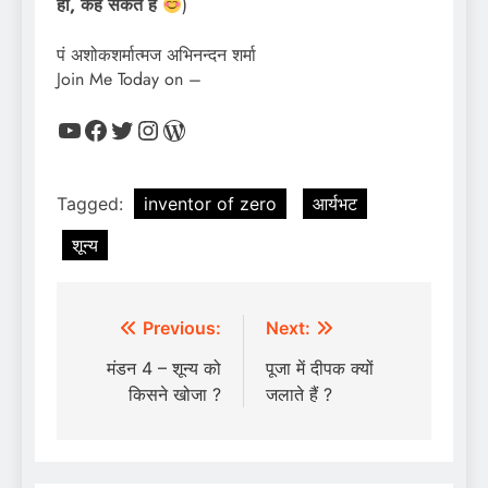
हो, कह सकते हैं
)
पं अशोकशर्मात्मज अभिनन्दन शर्मा
Join Me Today on –
YouTube
Facebook
Twitter
Instagram
WordPress
Tagged:
inventor of zero
आर्यभट
शून्य
Post
Previous:
Next:
navigation
मंडन 4 – शून्य को
पूजा में दीपक क्यों
किसने खोजा ?
जलाते हैं ?