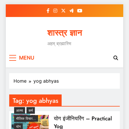
Skip
to
content
शास्त्र ज्ञान
अहम् ब्रह्मास्मि
MENU
Home
yog abhyas
Tag:
yog abhyas
आत्मा
कर्म
योग इंजीनियरिंग – Practical
मौलिक विचार...
Yog
योग