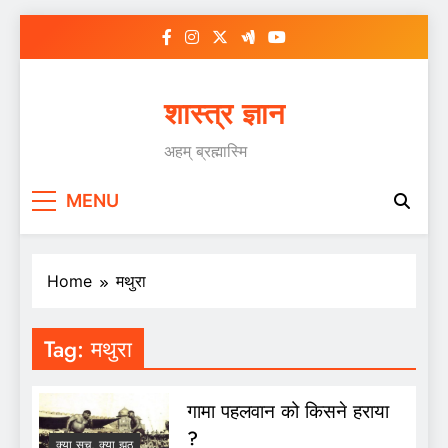
Skip
to
content
शास्त्र ज्ञान
अहम् ब्रह्मास्मि
MENU
Home
मथुरा
Tag:
मथुरा
गामा पहलवान को किसने हराया
?
क्या सच, क्या झूठ