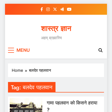
Skip
to
content
शास्त्र ज्ञान
अहम् ब्रह्मास्मि
MENU
Home
बलदेव पहलवान
Tag:
बलदेव पहलवान
गामा पहलवान को किसने हराया
?
क्या सच, क्या झूठ