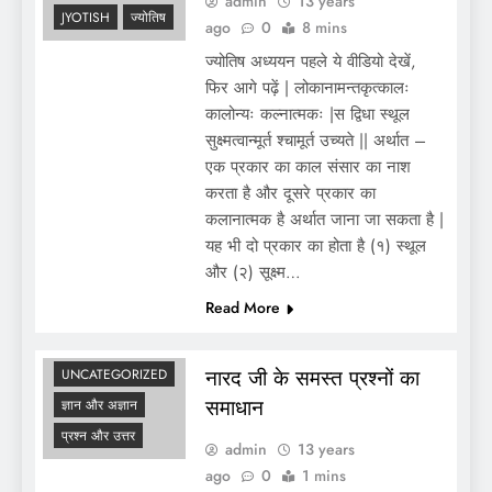
admin
13 years
JYOTISH
ज्योतिष
ago
0
8 mins
ज्योतिष अध्ययन पहले ये वीडियो देखें,
फिर आगे पढ़ें | लोकानामन्तकृत्कालः
कालोन्यः कल्नात्मकः |स द्विधा स्थूल
सुक्ष्मत्वान्मूर्त श्चामूर्त उच्यते || अर्थात –
एक प्रकार का काल संसार का नाश
करता है और दूसरे प्रकार का
कलानात्मक है अर्थात जाना जा सकता है |
यह भी दो प्रकार का होता है (१) स्थूल
और (२) सूक्ष्म…
Read More
SKAND PURAN
नारद जी के समस्त प्रश्नों का
UNCATEGORIZED
समाधान
ज्ञान और अज्ञान
प्रश्न और उत्तर
admin
13 years
ago
0
1 mins