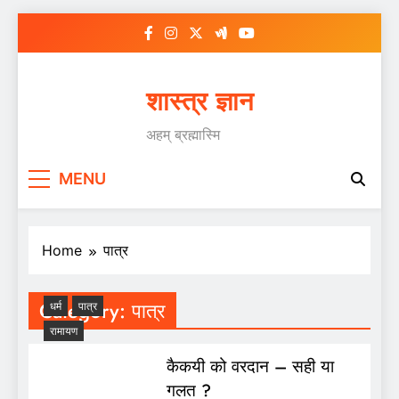
Skip
to
content
शास्त्र ज्ञान
अहम् ब्रह्मास्मि
MENU
Home
पात्र
Category:
पात्र
धर्म
पात्र
रामायण
कैकयी को वरदान – सही या
गलत ?