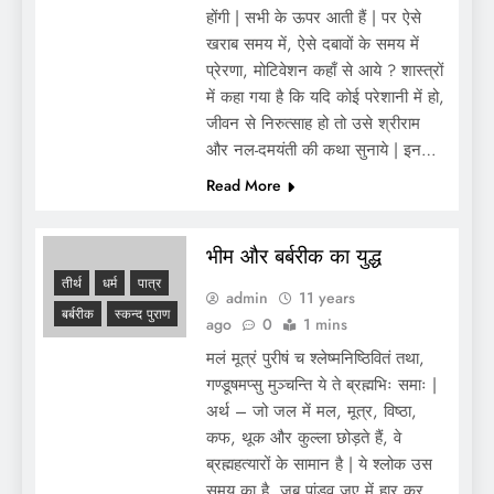
होंगी | सभी के ऊपर आती हैं | पर ऐसे
खराब समय में, ऐसे दबावों के समय में
प्रेरणा, मोटिवेशन कहाँ से आये ? शास्त्रों
में कहा गया है कि यदि कोई परेशानी में हो,
जीवन से निरुत्साह हो तो उसे श्रीराम
और नल-दमयंती की कथा सुनाये | इन…
Read More
भीम और बर्बरीक का युद्ध
तीर्थ
धर्म
पात्र
admin
11 years
बर्बरीक
स्कन्द पुराण
ago
0
1 mins
मलं मूत्रं पुरीषं च श्लेष्मनिष्ठिवितं तथा,
गण्डूषमप्सु मुञ्चन्ति ये ते ब्रह्मभिः समाः |
अर्थ – जो जल में मल, मूत्र, विष्ठा,
कफ, थूक और कुल्ला छोड़ते हैं, वे
ब्रह्महत्यारों के सामान है | ये श्लोक उस
समय का है, जब पांडव जुए में हार कर,