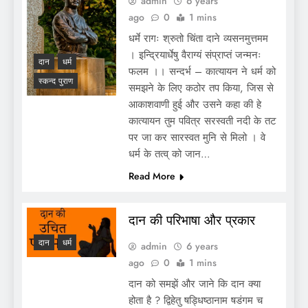
admin
6 years
ago
0
1 mins
धर्मे रागः श्रुतो चिंता दाने व्यसनमुत्तमम
। इन्द्रियार्धेषु वैराग्यं संप्राप्तं जन्मनः
दान
धर्म
फलम ।। सन्दर्भ – कात्यायन ने धर्म को
स्कन्द पुराण
समझने के लिए कठोर तप किया, जिस से
आकाशवाणी हुई और उसने कहा की हे
कात्यायन तुम पवित्र सरस्वती नदी के तट
पर जा कर सारस्वत मुनि से मिलो । वे
धर्म के तत्व् को जान…
Read More
दान की परिभाषा और प्रकार
दान
धर्म
admin
6 years
ago
0
1 mins
दान को समझें और जाने कि दान क्या
होता है ? द्विहेतु षड्धिष्ठानाम षडंगम च