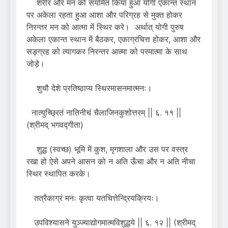
शरीर और मन को संयमित किया हुआ योगी एकान्त स्थान
पर अकेला रहता हुआ आशा और परिग्रह से मुक्त होकर
निरन्तर मन को आत्मा में स्थिर करे। अर्थात् योगी पुरुष
अकेला एकान्त स्थान में बैठकर, एकाग्रचित्त होकर, आशा और
सङ्ग्रह को त्यागकर निरन्तर आत्मा को परमात्मा के साथ
जोड़े।
शुचौ देशे प्रतिष्ठाप्य स्थिरमासनमात्मनः।
नात्युच्छ्रितं नातिनीचं चैलाजिनकुशोत्तरम् || ६. ११ ||
(श्रीमद् भगवद्गीता)
शुद्ध (स्वच्छ) भूमि में कुश, मृगशाला और उस पर वस्त्र
रखा हो ऐसे अपने आसन को न अति ऊँचा और न अति नीचा
स्थिर स्थापित करके।
तत्रैकाग्रं मनः कृत्वा यतचित्तेन्द्रियक्रियः।
उपविश्यासने युञ्ज्याद्योगमात्मविशुद्धये || ६. १२ || (श्रीमद्