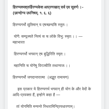
हिरण्यश्मश्रुर्हिरण्यकेश आप्रणखात् सर्व एव सुवर्णः।-
(छान्दोग्य उपनिषद्. १. ६. ६)
हिरण्यगर्भो द्युतिमान् य एषच्छन्दशि स्तुतः।
योगै: सम्पूज्यते नित्यं स च लोके विभु: स्मृतः।। —
महाभारत
हिरण्यगर्भो भगवान् एष बुद्धिरिति स्मृत:।
महानिति च योगेषु विरञ्चीति तथाप्यजः।।
हिरण्यगर्भो जगदान्तरात्मा (अद्भुत रामायण)
इस प्रकार ये हिरण्यगर्भ भगवान् ही योग के और वेदों के
आदि-प्रवक्ता हैं, इन्होने कहा है —
तां योगमिति मन्यन्ते स्थिरामिन्द्रियधारणाम्‌।