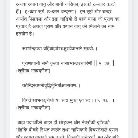
अथवा अपान वायु और बायीं नासिका, इसको ठ-कार कहते
हैं। ह-कार सूर्य, ठ-कार चन्द्रमा। इन सूर्य और चन्द्र
अर्थात पिङ्गला और इड़ा नाड़ियों से बहने वाला जो प्राण का
प्रवाह है अथवा प्राण और अपान वायु को मिलाने का नाम
हठयोग है।
स्पर्शान्कृत्वा बहिर्बाह्यांश्चक्षुश्चैवान्तरे भ्रुवोः।
प्राणापानौ समौ कृत्वा नासाभ्यन्तरचारिणौ || ५. २७ ||
(श्रीमद् भगवद्गीता)
यतेन्द्रियमनोबुद्धिर्मुनिर्मोक्षपरायणः।
विगतेच्छाभयक्रोधो यः सदा मुक्त एव सः।।५ .२८।।
(श्रीमद् भगवद्गीता)
बाह्य पदार्थोंको बाहर ही छोड़कर और नेत्रोंकी दृष्टिको
भौंहोंके बीचमें स्थित करके तथा नासिकामें विचरनेवाले प्राण
और अपान वायुको सम करके जिसकी इन्द्रियाँ, मन और बुद्धि