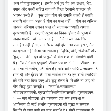
‘अथ योगानुशासनम्’। इसके अर्थ हुए कि अब लक्षण, भेद,
उपाय और फलों सहित योग की शिक्षा देनेवाले शास्त्र को
आरम्भ करते हैं | कुछ लोग योग को समाधि कहते हैं यद्यपि
समाधि योग का अङ्ग है योग का फल नहीं। योग का अन्तिम
तात्पर्य, परिणाम उसका फल तो सत्वान्यताख्याति अथवा
पुरुषख्याति है , प्रकृति-पुरुष का विवेक होकर के पुरुष में
तादात्म्यापत्ति योग का फल है। लेकिन जब तक चित्त
समाहित नहीं होता, समाधिस्थ नहीं होता तब तक इस भूमिका
को प्राप्त नहीं किया जा सकता। ‘युजिर् योगे, संयोजने’ और
‘युज् समाधौ’ – इन दो धातुओं से योग शब्द की निष्पत्ति होती
है। “संयोगोयोग इत्युक्तो जीवात्मपरमात्मनो:” — जीवात्मा का
परमात्मा से संयोग, यही योग है। जीव की उपाधि अन्तःकरण है
(मन है) और ईश्वर की माया समष्टि मन है) इन दोनों उपाधियों
को यदि हटा दिया जाए और शुद्ध चेतन में स्थिति हो जाए तो
योग सिद्ध हुआ समझो। “समाधिःसमतावस्था
जीवात्मपरमात्मनो: ब्रह्मण्येवस्थितिर्यासासमाधि: प्रत्यगात्मनः
” — जब जीवात्मा और परमात्मा एक सम अवस्था में
अवस्थित हो जाएँ अर्थात प्रत्यगात्मा की ब्रह्म में सम्यक्
स्थिति हो जाए उसी का नाम समाधि है। योगी याज्ञवल्क्य ने