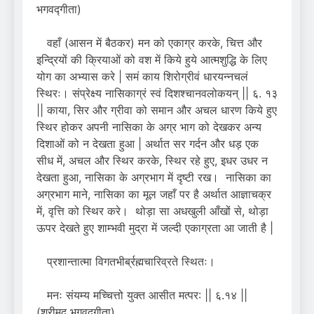
भगवद्गीता)
वहाँ (आसन में बैठकर) मन को एकाग्र करके, चित्त और
इन्द्रियों की क्रियाओं को वश में किये हुये आत्मशुद्धि के लिए
योग का अभ्यास करे | समं काय शिरोग्रीवं धारयन्नचलं
स्थिरः। संप्रेक्ष्य नासिकाग्रं स्वं दिशश्चानवलोकयन् || ६. १३
|| काया, सिर और ग्रीवा को समान और अचल धारण किये हुए
स्थिर होकर अपनी नासिका के अग्र भाग को देखकर अन्य
दिशाओं को न देखता हुआ | अर्थात सर गर्दन और धड़ एक
सीध में, अचल और स्थिर करके, स्थिर रहे हुए, इधर उधर न
देखता हुआ, नासिका के अग्रभाग में दृष्टी रख। नासिका का
अग्रभाग माने, नासिका का मूल जहाँ पर है अर्थात आज्ञाचक्र
में, वृत्ति को स्थिर करे। थोड़ा सा अधखुली आँखों से, थोड़ा
ऊपर देखते हुए शाम्भवी मुद्रा में जल्दी एकाग्रता आ जाती है |
प्रशान्तात्मा विगतभीर्ब्रह्मचारिव्रते स्थितः।
मनः संयम्य मच्चित्तो युक्त आसीत मत्पर: || ६.१४ ||
(श्रीमद् भगवद्गीता)