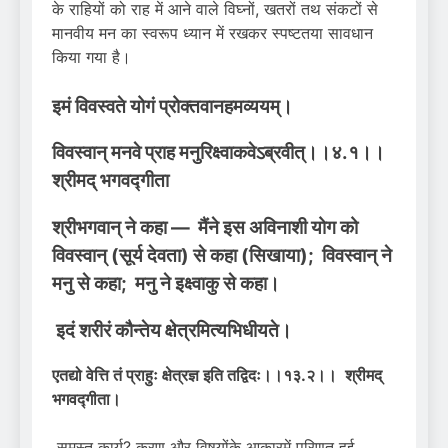
के राहियों को राह में आने वाले विघ्नों, खतरों तथ संकटों से
मानवीय मन का स्वरूप ध्यान में रखकर स्पष्टतया सावधान
किया गया है।
इमं विवस्वते योगं प्रोक्तवानहमव्ययम्।
विवस्वान् मनवे प्राह मनुरिक्ष्वाकवेऽब्रवीत्।।४.१।।
श्रीमद् भगवद्गीता
श्रीभगवान् ने कहा — मैंने इस अविनाशी योग को
विवस्वान् (सूर्य देवता) से कहा (सिखाया); विवस्वान् ने
मनु से कहा; मनु ने इक्ष्वाकु से कहा।
इदं शरीरं कौन्तेय क्षेत्रमित्यभिधीयते।
एतद्यो वेत्ति तं प्राहुः क्षेत्रज्ञ इति तद्विदः।।१३.२।। श्रीमद्
भगवद्गीता।
समस्त कार्य? करण और विषयोंके आकारमें परिणत हुई