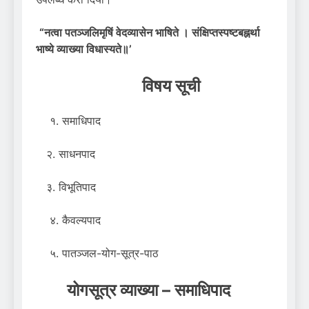
“नत्वा पतञ्जलिमृषिं वेदव्यासेन भाषिते । संक्षिप्तस्पष्टबह्नर्था
भाष्ये व्याख्या विधास्यते॥’
विषय सूची
१. समाधिपाद
२. साधनपाद
३. विभूतिपाद
४. कैवल्यपाद
५. पातञ्जल-योग-सूत्र-पाठ
योगसूत्र व्याख्या – समाधिपाद