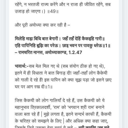
रहेंगे, न भरतजी राज्य करेंगे और न राजा ही जीवित रहेंगे, सब
उजाड़ हो जाएगा।) ॥49॥
और पूरी अयोध्या क्या कर रही है –
मिलेहि माझ बिधि बात बेगारी। जहँ तहँ देहिं कैकइहि गारी॥
एहि पापिनिहि बूझि का परेऊ। छाइ भवन पर पावकु धरेऊ॥
1
॥
–
रामचरित मानस
,
अयोध्याकाण्ड, 1.2.47
भावार्थ:-
सब मेल मिल गए थे (सब संयोग ठीक हो गए थे),
इतने में ही विधाता ने बात बिगाड़ दी! जहाँ-तहाँ लोग कैकेयी
को गाली दे रहे हैं! इस पापिन को क्या सूझ पड़ा जो इसने छाए
घर पर आग रख दी॥1॥
जिस कैकयी को लोग गालियाँ दे रहे हैं, उस कैकयी को ये
महानुभाव त्रिकालदर्शी, ‘राम’ को ‘भगवान श्री राम’ बनाने
वाला बता रहे हैं | मुझे लगता है, इतने सन्दर्भ काफी हैं, कैकयी
के चरित्र को समझने के लिए | और अधिक क्या कहा जाए,
जिसके लिये उसका बेटा स्वयं ये कहे –
अरी कुमति! जब तूने